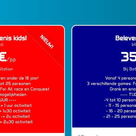
NIEUW!
nis kids!
Beleve
cl.
bt
€
35
/pp
Station
Bij Ba
ren onder de 18 jaar!
Vanaf 4 person
tot 25 personen
3 verschillende games: F
For All, race en Conquest
Drank en sna
mogelijkheden
---- TI
UUR:----
-4 tot 10 persone
> 1 uur activiteit
- 11 - 15 person
> 1u30 activiteit
- 16 - 20 perso
-> 2u activiteit
- 21 - 25 person
> 2u30 activiteit