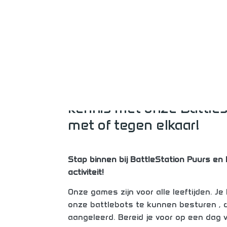
Een innovati
belevenis bij B
Op zoek naar een totaal
kennis met onze Battlest
met of tegen elkaar!
Stap binnen bij BattleStation Puurs en
activiteit!
Onze games zijn voor alle leeftijden. J
onze battlebots te kunnen besturen , d
aangeleerd. Bereid je voor op een dag v