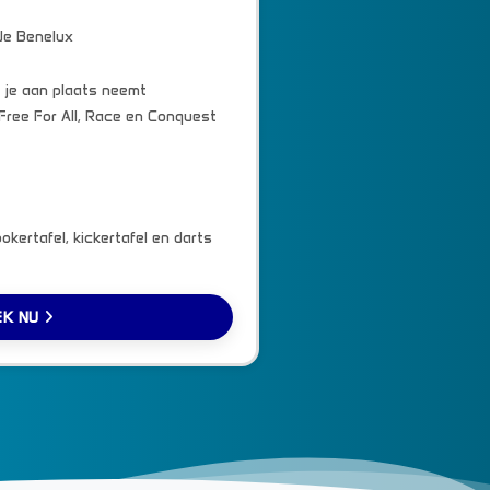
de Benelux
 je aan plaats neemt
Free For All, Race en Conquest
okertafel, kickertafel en darts
EK NU