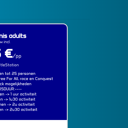
nis adults
w incl.
 €
/pp
ttleStation
en tot 25 personen
ree For All, race en Conquest
ck mogelijkheden
JDSDUUR:----
n -> 1 uur activiteit
en -> 1u30 activiteit
nen -> 2u activiteit
en -> 2u30 activiteit