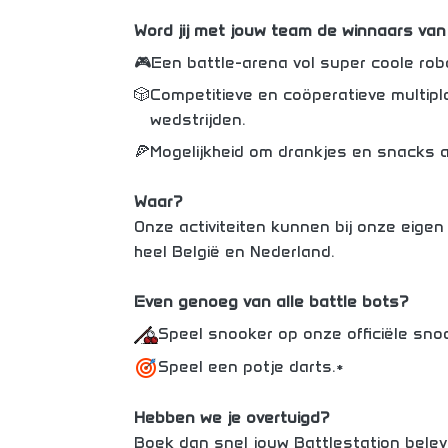
Word jij met jouw team de winnaars va
🎮
Een battle-arena vol super coole rob
🎲
Competitieve en coöperatieve multi
wedstrijden.
🍕
Mogelijkheid om drankjes en snacks 
Waar?
Onze activiteiten kunnen bij onze eigen 
heel België en Nederland.
Even genoeg van alle battle bots?
Speel snooker op onze officiële snoo
Speel een potje darts.*
Hebben we je overtuigd?
Boek dan snel jouw Battlestation beleve