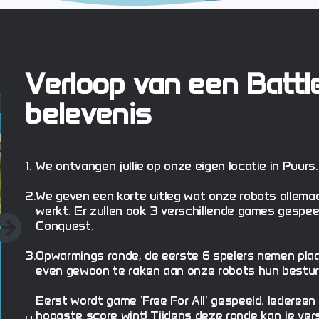
Verloop van een Battl
Robo: Football
belevenis
1.
We ontvangen jullie op onze eigen locatie in Puurs.
2.
We geven een korte uitleg wat onze robots allema
werkt. Er zullen ook 3 verschillende games gespeel
Conquest.
Next
Robo voetbal: Team tegen team, 2
3.
Opwarmings ronde, de eerste 6 spelers nemen pla
doelen en 1 veld. Geen schwalbes of
even gewoon te raken aan onze robots hun bestur
rode kaarten, gewoon zoveel
mogelijk doelpunten scoren en de
Eerst wordt game 'Free For All' gespeeld. Iedereen
wedstrijd winnen!
hoogste score wint! Tijdens deze ronde kan je ve