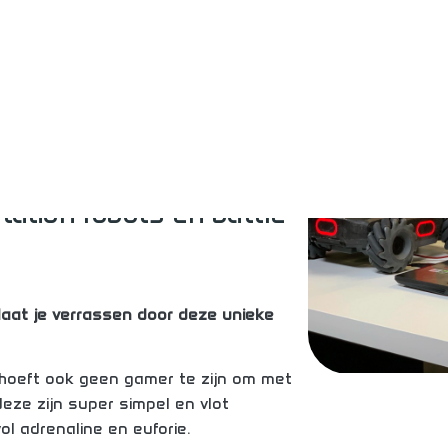
eve ROBO
attleStation!
 nieuwe ervaring? Maakt
ation robots en battle
Previous
 laat je verrassen door deze unieke
e hoeft ook geen gamer te zijn om met
eze zijn super simpel en vlot
ol adrenaline en euforie.