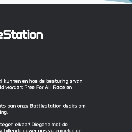
eStation
al kunnen en hoe de besturing ervan
d worden; Free For All, Race en
ats aan onze Battlestation desks om
ing.
 tegen elkaar! Diegene met de
rschillende power ups verzamelen en