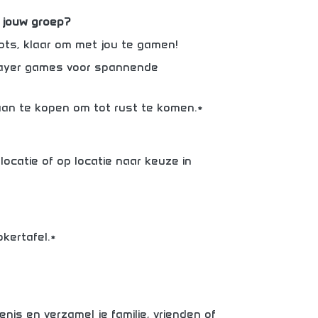
n jouw groep?
ots, klaar om met jou te gamen!
player games voor spannende
aan te kopen om tot rust te komen.*
locatie of op locatie naar keuze in
kertafel.*
nis en verzamel je familie, vrienden of