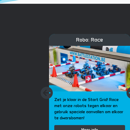
Robo: Race
Previous
Zet je klaar in de Start Grid! Race
met onze robots tegen elkaar en
gebruik speciale aanvallen om elkaar
te dwarsbomen!
Meer info