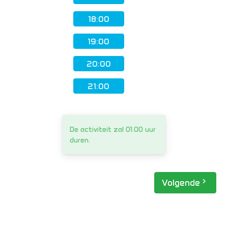
18:00
19:00
20:00
21:00
De activiteit zal 01.00 uur
duren.
navigate_next
Volgende