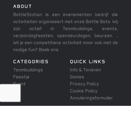
ABOUT
BattleStation is een evenementen bedrijf die
activiteiten organiseert met onze Battle Bots. Wij
zijn actief in Teambuildings, events,
verjaardagfeesten, opendeurdagen, beurzen, ..
Wil je een competitieve activiteit maar ook met de
nodige fun? Boek ons.
CATEGORIES
QUICK LINKS
Teambuildings
Info & Tarieven
Feestje
Games
Event
Privacy Policy
Cookie Policy
Annuleringsformulier
CONTACT
+32 485 45 30 34