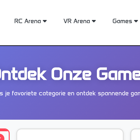
RC Arena
VR Arena
Games
ng
ng
s
Kinderfeestje
Kinderfeestje
Teambuilding
VR Games
Vrijge
Vrijge
Even
RC G
ntdek Onze Gam
s je favoriete categorie en ontdek spannende g