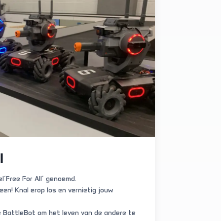
l
l‘Free For All’ genoemd.
een! Knal erop los en vernietig jouw
e BattleBot om het leven van de andere te